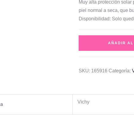
Muy alta protección solar 
piel normal a seca, que bu
Disponibilidad:
Solo qued
Vichy
AÑADIR AL
Capital
Soleil
|
SKU:
165916
Categoría:
Crema
facial
SPF50+
|
Vichy
ca
Protección
celular
profunda
cantidad