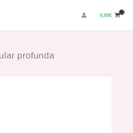
0,00
€
lular profunda