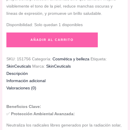
visiblemente el tono de la piel, reduce manchas oscuras y
líneas de expresión, y promueve un brillo saludable.
Disponibilidad:
Solo quedan 1 disponibles
SkinCeuticals
AÑADIR AL CARRITO
|
Phloretin
CF
SKU:
151756
Categoría:
Cosmética y belleza
Etiqueta:
|
SkinCeuticals
Marca:
SkinCeuticals
30ml
Descripción
cantidad
Información adicional
Valoraciones (0)
Beneficios Clave:
✅
Protección Ambiental Avanzada:
Neutraliza los radicales libres generados por la radiación solar,