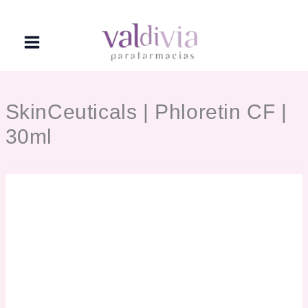
Ir
al
contenido
SkinCeuticals | Phloretin CF |
30ml