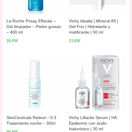
La Roche Posay Effaclar –
Vichy Idealia | Mineral 89 |
Gel limpiador – Pieles grasas
Gel Frio | Hidratante y
– 400 ml
matificante | 50 ml
20,95
€
23,85
€
SkinCeuticals Retinol – 0.3
Vichy Liftactiv Serum | HA
Tratamiento noche – 30ml
Epidermic con ácido
hialurónico | 30 ml