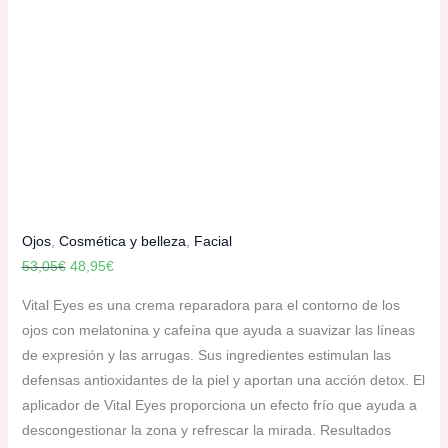
Ojos
,
Cosmética y belleza
,
Facial
El
El
53,05
€
48,95
€
precio
precio
Vital Eyes es una crema reparadora para el contorno de los
original
actual
ojos con melatonina y cafeína que ayuda a suavizar las líneas
era:
es:
de expresión y las arrugas. Sus ingredientes estimulan las
53,05€.
48,95€.
defensas antioxidantes de la piel y aportan una acción detox. El
aplicador de Vital Eyes proporciona un efecto frío que ayuda a
descongestionar la zona y refrescar la mirada. Resultados