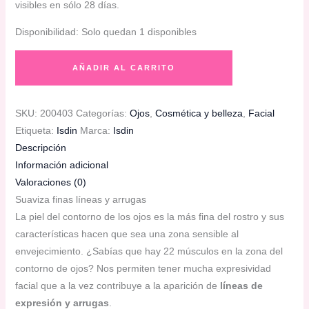
visibles en sólo 28 días.
Disponibilidad:
Solo quedan 1 disponibles
Isdin
AÑADIR AL CARRITO
Vital
Eyes
|
SKU:
200403
Categorías:
Ojos
,
Cosmética y belleza
,
Facial
Crema
Etiqueta:
Isdin
Marca:
Isdin
reparadora
Descripción
con
Información adicional
melatonina
Valoraciones (0)
y
Suaviza finas líneas y arrugas
cafeína
La piel del contorno de los ojos es la más fina del rostro y sus
|
características hacen que sea una zona sensible al
15
envejecimiento. ¿Sabías que hay 22 músculos en la zona del
g
contorno de ojos? Nos permiten tener mucha expresividad
cantidad
facial que a la vez contribuye a la aparición de
líneas de
expresión y arrugas
.