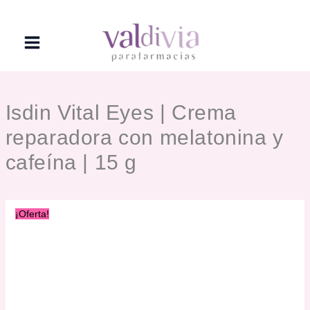
Ir
al
contenido
Isdin Vital Eyes | Crema
reparadora con melatonina y
cafeína | 15 g
¡Oferta!